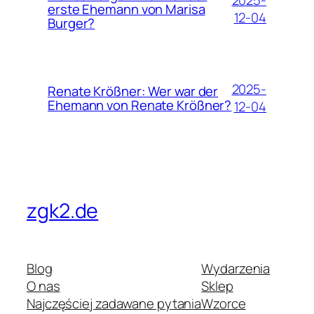
2025-
erste Ehemann von Marisa
12-04
Burger?
2025-
Renate Krößner: Wer war der
Ehemann von Renate Krößner?
12-04
zgk2.de
Blog
Wydarzenia
O nas
Sklep
Najczęściej zadawane pytania
Wzorce