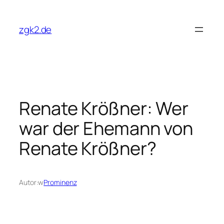
Przejdź
do
zgk2.de
treści
Renate Krößner: Wer
war der Ehemann von
Renate Krößner?
Autor:
w
Prominenz