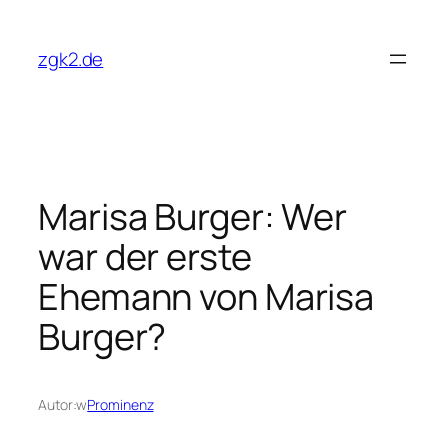
Przejdź
do
zgk2.de
treści
Marisa Burger: Wer
war der erste
Ehemann von Marisa
Burger?
Autor:
w
Prominenz